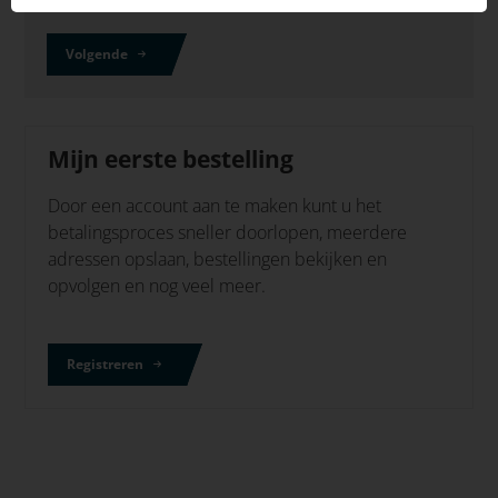
Volgende
Mijn eerste bestelling
Door een account aan te maken kunt u het
betalingsproces sneller doorlopen, meerdere
adressen opslaan, bestellingen bekijken en
opvolgen en nog veel meer.
Registreren