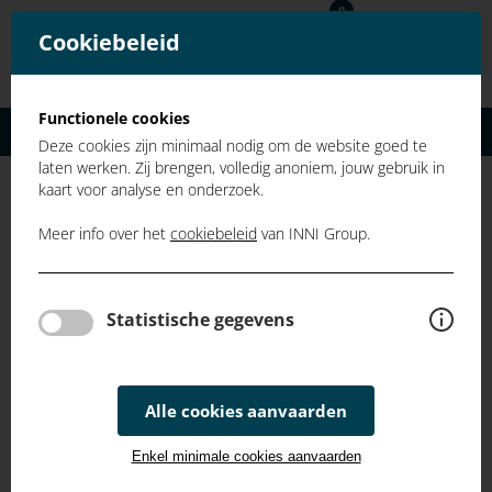
0
NL
FR
Cookiebeleid
Typ hier uw zoekterm en druk op enter...
Functionele cookies
Inloggen
Deze cookies zijn minimaal nodig om de website goed te
laten werken. Zij brengen, volledig anoniem, jouw gebruik in
kaart voor analyse en onderzoek.
Welkom bij INNI GROUP
Meer info over het
cookiebeleid
van INNI Group.
Inloggen
Statistische gegevens
Bent u reeds klant? Log hier in met uw persoonlijke
account.
Alle cookies aanvaarden
E-mailadres
Enkel minimale cookies aanvaarden
Wachtwoord vergeten